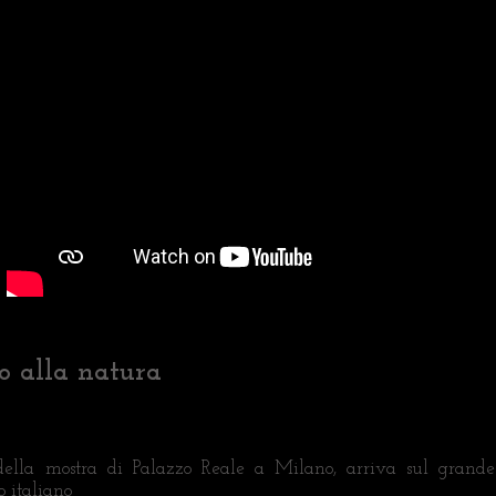
o alla natura
o della mostra di Palazzo Reale a Milano, arriva sul grand
o italiano