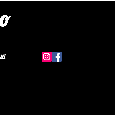
no
tti