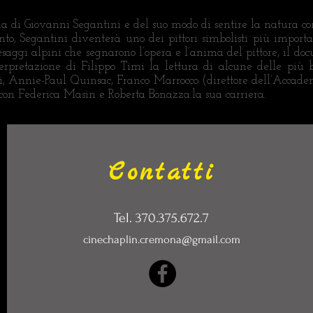
ria di Giovanni Segantini e del suo modo di sentire la natura com
to, Segantini diventerà uno dei pittori simbolisti più importan
aesaggi alpini che segnarono l’opera e l’anima del pittore, il doc
terpretazione di Filippo Timi la lettura di alcune delle più be
i, Annie-Paul Quinsac, Franco Marrocco (direttore dell’Accade
o con Federica Masin e Roberta Bonazza.la sua carriera.
Contatti
Tel. 370.375.672.7
cinechaplin.cremona@gmail.com