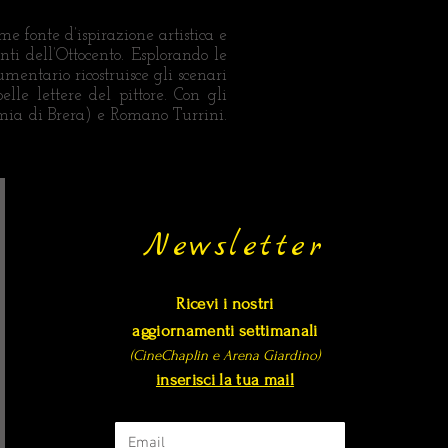
e fonte d’ispirazione artistica e
ti dell’Ottocento. Esplorando le
umentario ricostruisce gli scenari
lle lettere del pittore. Con gli
mia di Brera) e Romano Turrini.
Newsletter
Ricevi i nostri
aggiornamenti settimanali
(CineChaplin e Arena Giardino)
inserisci la tua mail