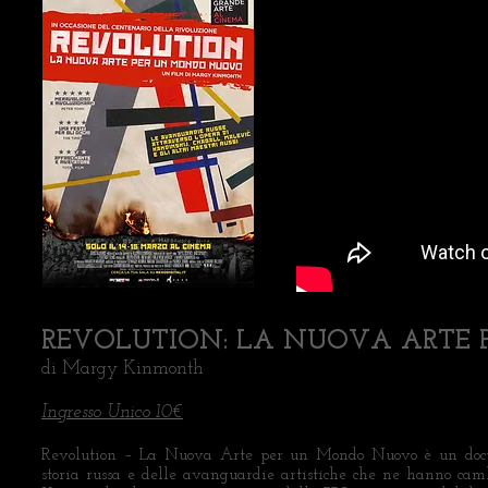
REVOLUTION: LA NUOVA ARTE
di Margy Kinmonth
Ingresso Unico 10€
Revolution – La Nuova Arte per un Mondo Nuovo è un documen
storia russa e delle avanguardie artistiche che ne hanno camb