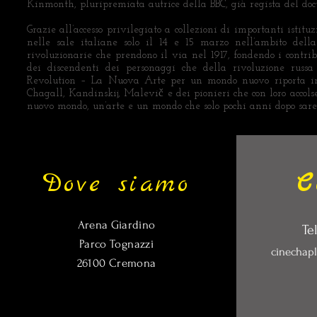
Kinmonth, pluripremiata autrice della BBC, già regista del d
Grazie all’accesso privilegiato a collezioni di importanti ist
nelle sale italiane solo il 14 e 15 marzo nell’ambito dell
rivoluzionarie che prendono il via nel 1917, fondendo i contrib
dei discendenti dei personaggi che della rivoluzione russa 
Revolution – La Nuova Arte per un mondo nuovo riporta in vi
Chagall, Kandinskij, Malevič e dei pionieri che con loro accols
nuovo mondo, un’arte e un mondo che solo pochi anni dopo sareb
Dove siamo
C
Arena Giardino
Te
Parco Tognazzi
cinechap
26100 Cremona