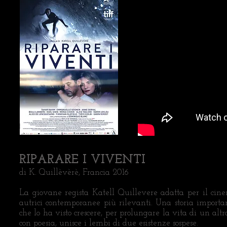
RIPARARE I VIVENTI
di K. Quillèvèrè, Francia 2016
La giovane regista Katell Quillevere adatta per il ci
autrici contemporanee più rilevanti. Una storia important
che lo ha visto crescere, per prolungare la vita di un al
con poesia, unisce i lembi di due esistenze sospese.